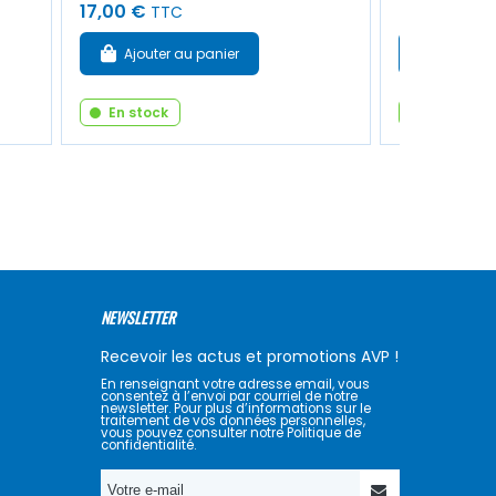
17,00 €
72,00 €
TTC
TT
Ajouter au panier
Ajouter
En stock
En stock
NEWSLETTER
Recevoir les actus et promotions AVP !
En renseignant votre adresse email, vous
consentez à l’envoi par courriel de notre
newsletter. Pour plus d’informations sur le
traitement de vos données personnelles,
vous pouvez consulter notre Politique de
confidentialité.