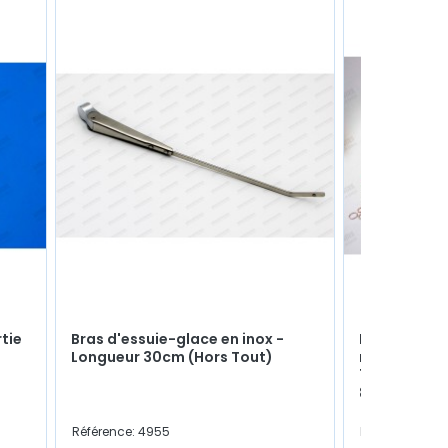
rtie
Bras d'essuie-glace en inox -
Pochette co
Longueur 30cm (Hors Tout)
moteur "Peti
73mm) - Mo
810) - R12 / 
Référence: 4955
Référence: 60