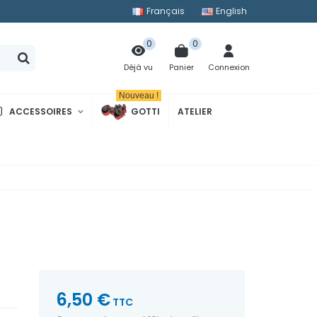
Français
English
0
0
Panier
Connexion
Déjà vu
Nouveau !
ACCESSOIRES
GOTTI
ATELIER
6,50 €
TTC