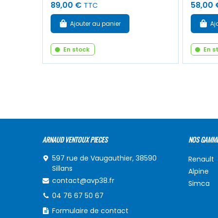
89,00 €
58,00 
TTC
Ajouter au panier
Aj
En stock
En s
ARNAUD VENTOUX PIECES
NOS GAMM
597 rue de Vaugauthier, 38590
Renault
Sillans
Alpine
contact@avp38.fr
Simca
04 76 67 50 67
Formulaire de contact