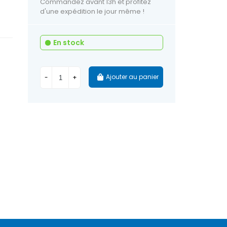
Commandez avant 13h et profitez
d'une expédition le jour même !
En stock
Ajouter au panier
-
+