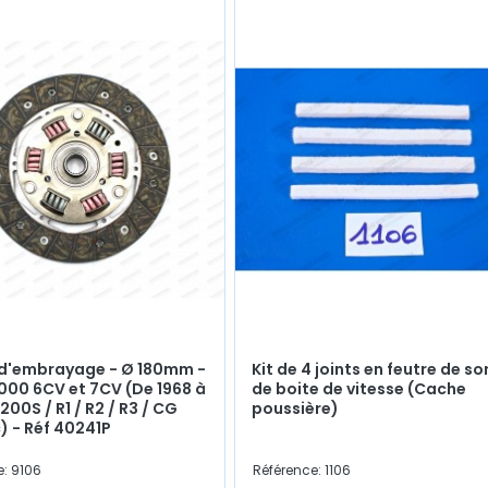
 d'embrayage - Ø 180mm -
Kit de 4 joints en feutre de so
000 6CV et 7CV (De 1968 à
de boite de vitesse (Cache
1200S / R1 / R2 / R3 / CG
poussière)
) - Réf 40241P
e: 9106
Référence: 1106