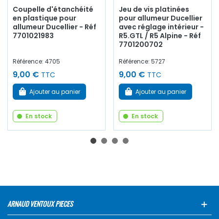
Coupelle d'étanchéité
Jeu de vis platinées
en plastique pour
pour allumeur Ducellier
allumeur Ducellier - Réf
avec réglage intérieur -
7701021983
R5.GTL / R5 Alpine - Réf
7701200702
Référence: 4705
Référence: 5727
9,00 €
9,00 €
TTC
TTC
Ajouter au panier
Ajouter au panier
En stock
En stock
ARNAUD VENTOUX PIECES