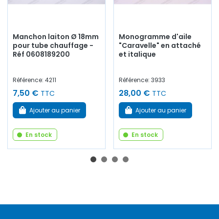
Manchon laiton Ø 18mm
Monogramme d'aile
pour tube chauffage -
"Caravelle" en attaché
Réf 0608189200
et italique
Référence: 4211
Référence: 3933
7,50 €
28,00 €
TTC
TTC
Ajouter au panier
Ajouter au panier
En stock
En stock