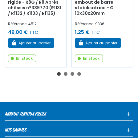
rigide - R8G / R8 Après
embout de barre
châssis n°339770 (R1131
stabilisatrice - Ø
/ R1132 / R1133 / R1135)
10x30x20mm
Référence: 4512
Référence: 9336
49,00 €
1,25 €
TTC
TTC
Ajouter au panier
Ajouter au panier
En stock
En stock
ARNAUD VENTOUX PIECES
NOS GAMMES