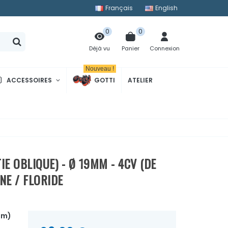
Français
English
0
0
Panier
Connexion
Déjà vu
Nouveau !
ACCESSOIRES
GOTTI
ATELIER
E OBLIQUE) - Ø 19MM - 4CV (DE
NE / FLORIDE
mm)