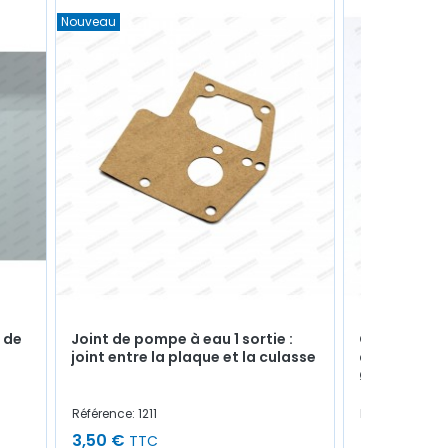
Nouveau
s de
Joint de pompe à eau 1 sortie :
Cale thermi
joint entre la plaque et la culasse
d'embase de
Ø 32mm
Référence: 1211
Référence: 28
3,50 €
9,00 €
TTC
TTC