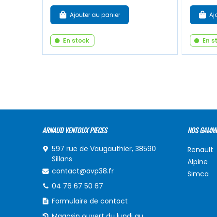
Ajouter au panier
Aj
En stock
En s
ARNAUD VENTOUX PIECES
NOS GAMM
597 rue de Vaugauthier, 38590
Renault
Sillans
Alpine
contact@avp38.fr
Simca
04 76 67 50 67
Formulaire de contact
Magasin ouvert du lundi au