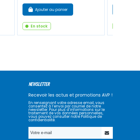
Ajouter au panier
Ajouter
En stock
En stock
NEWSLETTER
Recevoir les actus et promotions AVP !
En renseignant votre adresse email, vous
consentez à l’envoi par courriel de notre
newsletter. Pour plus d’informations sur le
traitement de vos données personnelles,
vous pouvez consulter notre Politique de
confidentialité.