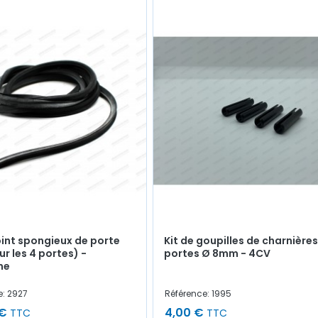
joint spongieux de porte
Kit de goupilles de charnière
ur les 4 portes) -
portes Ø 8mm - 4CV
ne
e: 2927
Référence: 1995
 €
4,00 €
TTC
TTC