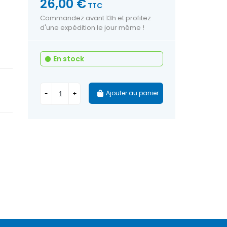
26,00 €
TTC
Commandez avant 13h et profitez
d'une expédition le jour même !
En stock
Ajouter au panier
-
+