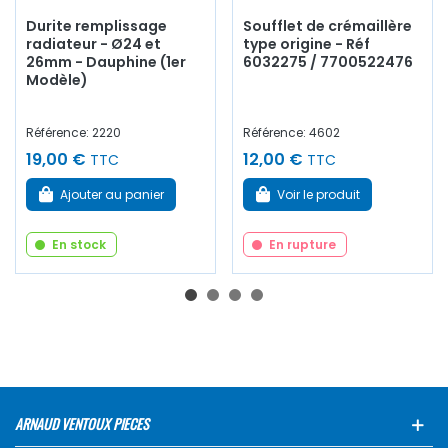
Durite remplissage
Soufflet de crémaillère
radiateur - Ø24 et
type origine - Réf
26mm - Dauphine (1er
6032275 / 7700522476
Modèle)
Référence: 2220
Référence: 4602
19,00 €
12,00 €
TTC
TTC
Ajouter au panier
Voir le produit
En stock
En rupture
ARNAUD VENTOUX PIECES