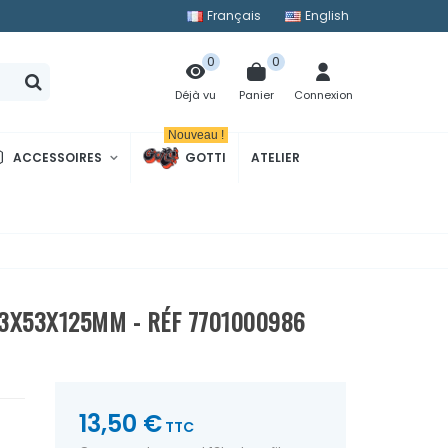
Français
English
0
0
Panier
Connexion
Déjà vu
Nouveau !
ACCESSOIRES
GOTTI
ATELIER
53X53X125MM - RÉF 7701000986
13,50 €
TTC