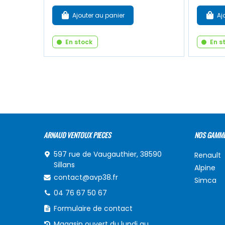
Ajouter au panier
Aj
En stock
En s
ARNAUD VENTOUX PIECES
NOS GAMM
597 rue de Vaugauthier, 38590
Renault
Sillans
Alpine
contact@avp38.fr
Simca
04 76 67 50 67
Formulaire de contact
Magasin ouvert du lundi au