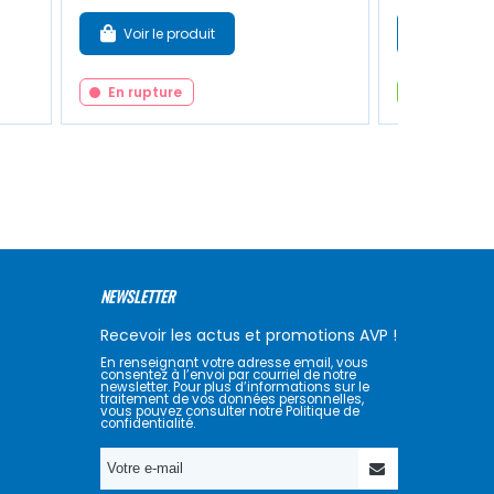
Voir le produit
Ajouter
En rupture
En stock
NEWSLETTER
Recevoir les actus et promotions AVP !
En renseignant votre adresse email, vous
consentez à l’envoi par courriel de notre
newsletter. Pour plus d’informations sur le
traitement de vos données personnelles,
vous pouvez consulter notre Politique de
confidentialité.