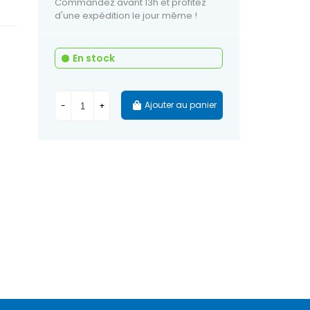
Commandez avant 13h et profitez
d'une expédition le jour même !
En stock
Ajouter au panier
-
+