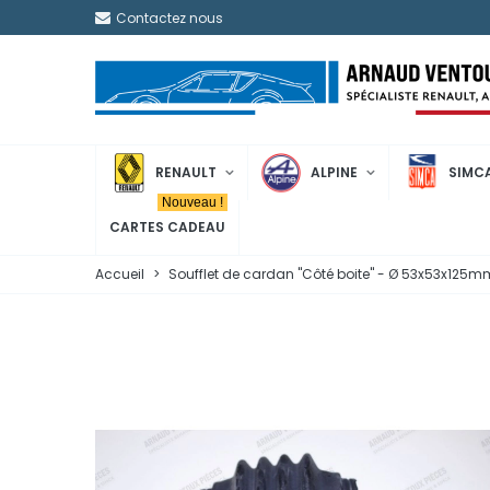
Contactez nous
RENAULT
ALPINE
SIMC
Nouveau !
CARTES CADEAU
Accueil
>
Soufflet de cardan "Côté boite" - Ø 53x53x125m