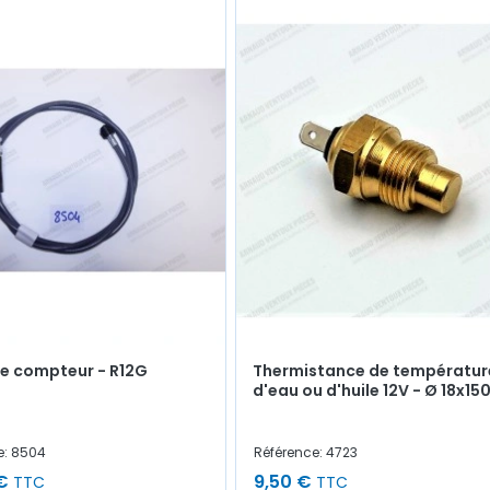
e compteur - R12G
Thermistance de températur
d'eau ou d'huile 12V - Ø 18x15
e: 8504
Référence: 4723
€
9,50 €
TTC
TTC