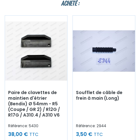
ACHETÉ :
Paire de clavettes de
Soufflet de câble de
maintien d'étrier
frein à main (Long)
(Bendix) Ø 54mm - R5
(Coupe / GR 2) / R12G /
R17G / A310.4 / A310 V6
Référence: 5430
Référence: 2944
38,00 €
3,50 €
TTC
TTC