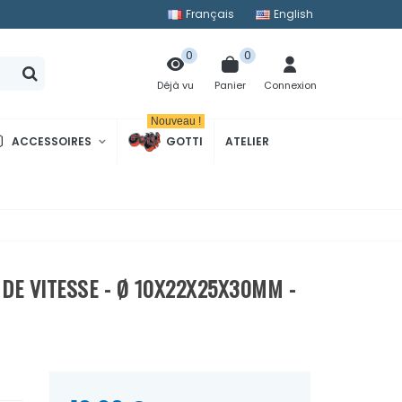
Français
English
0
0
Panier
Connexion
Déjà vu
Nouveau !
ACCESSOIRES
GOTTI
ATELIER
E VITESSE - Ø 10X22X25X30MM -