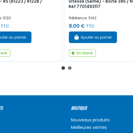
- R5 (R1223 / R122B /
vitesse (5ème) - Boite 385 / 
Réf 7701493117
: 5120
Référence: 5142
8,00 €
TTC
TTC
outer au panier
Ajouter au panier
tock
En stock
ES
BOUTIQUE
Nouveaux produits
Meilleures ventes