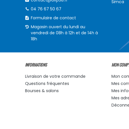
contact@avp38.fr
Simca
04 76 67 50 67
Formulaire de contact
Magasin ouvert du lundi au
vendredi de 08h à 12h et de 14h à
18h
INFORMATIONS
MON COMP
Livraison de votre commande
Mon co
Questions fréquentes
Mes co
Bourses & salons
Mes info
Mes adr
Déconne