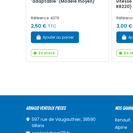
"adaptable" (Modèle moyen)
vitesse 
R8220)
Référence: 4376
Référence
2,50 €
3,00 €
TTC
Ajouter au panier
Aj
En stock
En s
ARNAUD VENTOUX PIECES
NOS GAMM
597 rue de Vaugauthier, 38590
Renault
Sillans
Alpine