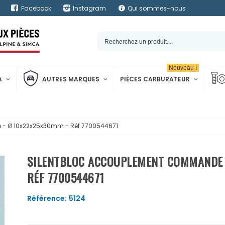
Facebook
Instagram
Qui sommes-nous
Nouveau !
A
AUTRES MARQUES
PIÈCES CARBURATEUR
 - Ø 10x22x25x30mm - Réf 7700544671
SILENTBLOC ACCOUPLEMENT COMMANDE D
RÉF 7700544671
Référence:
5124