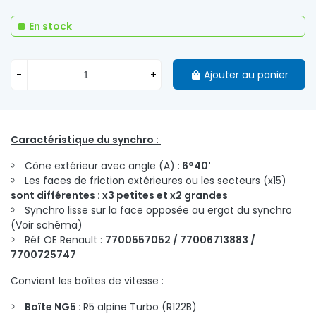
En stock
-
+
Ajouter au panier
Caractéristique du synchro :
Cône extérieur avec angle (A) :
6°40'
Les faces de friction extérieures ou les secteurs (x15)
sont différentes : x3 petites et x2 grandes
Synchro lisse sur la face opposée au ergot du synchro
(Voir schéma)
Réf OE Renault :
7700557052 / 77006713883 /
7700725747
Convient les boîtes de vitesse :
Boîte NG5 :
R5 alpine Turbo (R122B)