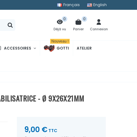
Français
English
0
0
Panier
Connexion
Déjà vu
Nouveau !
ACCESSOIRES
GOTTI
ATELIER
ABILISATRICE - Ø 9X26X21MM
9,00 €
TTC