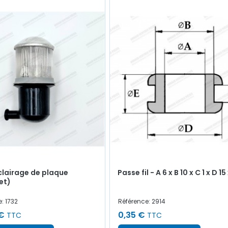
clairage de plaque
Passe fil - A 6 x B 10 x C 1 x D 15 
et)
: 1732
Référence: 2914
€
0,35 €
TTC
TTC