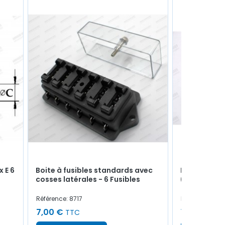
x E 6
Boite à fusibles standards avec
Durite de c
cosses latérales - 6 Fusibles
(Longueur 
Référence: 8717
Référence: 421
7,00 €
17,00 €
TTC
TT