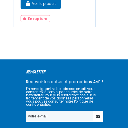
Voir le produit
Voir le 
En rupture
En ruptur
NEWSLETTER
Recevoir les actus et promotions AVP !
En renseignant votre adresse email, vous
consentez à l’envoi par courriel de notre
newsletter. Pour plus d’informations sur le
traitement de vos données personnelles,
vous pouvez consulter notre Politique de
confidentialité.