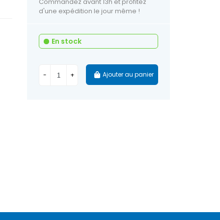
Commandez avant 13h et profitez
d'une expédition le jour même !
En stock
Ajouter au panier
-
+