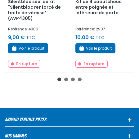
Silentbloc seul du kit
Kit de 4 caoutchouc
"Silentbloc renforcé de
entre poignée et
boite de vitesse"
intérieure de porte
(AVP4305)
Référence: 4385
Référence: 2907
9,00 €
10,00 €
TTC
TTC
Voir le produit
Voir le produit
En rupture
En rupture
ARNAUD VENTOUX PIECES
NOS GAMMES