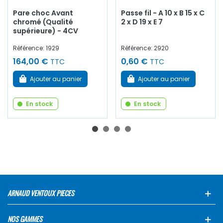
Pare choc Avant
Passe fil - A 10 x B 15 x C
chromé (Qualité
2 x D 19 x E 7
supérieure) - 4CV
Référence: 1929
Référence: 2920
164,00 €
0,60 €
TTC
TTC
Ajouter au panier
Ajouter au panier
En stock
En stock
ARNAUD VENTOUX PIECES
NOS GAMMES