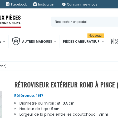
Facebook
Instagram
Qui sommes-nous
Nouveau !
A
AUTRES MARQUES
PIÈCES CARBURATEUR
uche)
RÉTROVISEUR EXTÉRIEUR ROND À PINCE 
Référence:
1917
Diamètre du miroir :
Ø 10.5cm
Hauteur de tige :
9cm
Largeur de la pince entre les caoutchouc :
7mm