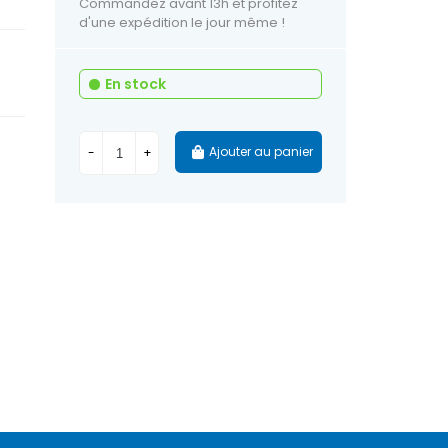
Commandez avant 13h et profitez
d'une expédition le jour même !
En stock
Ajouter au panier
-
+