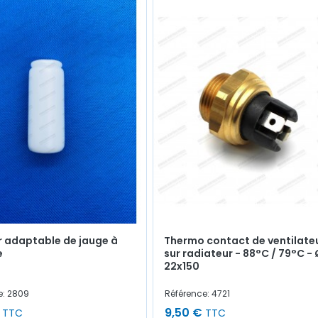
r adaptable de jauge à
Thermo contact de ventilate
e
sur radiateur - 88°C / 79°C - 
22x150
e: 2809
Référence: 4721
9,50 €
TTC
TTC