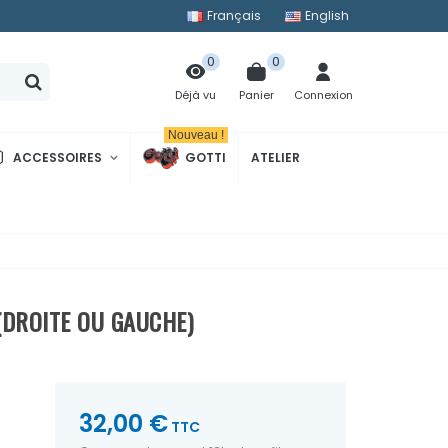
Français
English
0
0
Panier
Connexion
Déjà vu
Nouveau !
ACCESSOIRES
GOTTI
ATELIER
(DROITE OU GAUCHE)
32,00 €
TTC