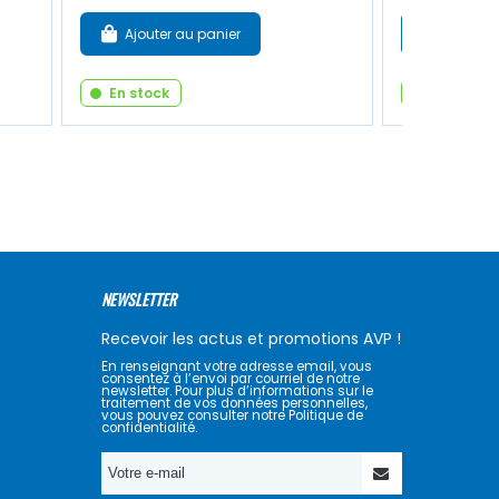
Ajouter au panier
Ajouter
En stock
En stock
NEWSLETTER
Recevoir les actus et promotions AVP !
En renseignant votre adresse email, vous
consentez à l’envoi par courriel de notre
newsletter. Pour plus d’informations sur le
traitement de vos données personnelles,
vous pouvez consulter notre Politique de
confidentialité.