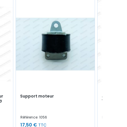
ur
Support moteur
Joint plat 
Ø
14x20x1,5m
Référence: 1056
Référence: C0
17,50 €
0,50 €
TTC
TTC