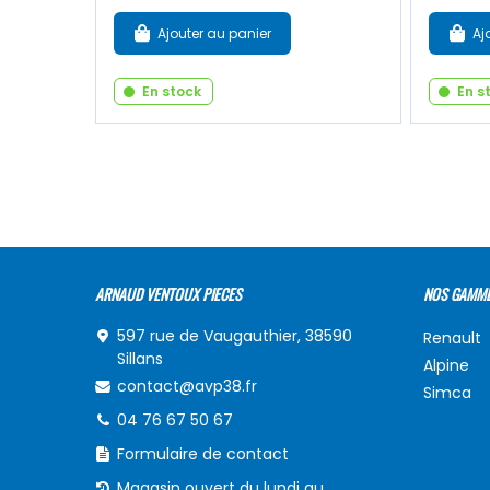
Ajouter au panier
Aj
En stock
En s
ARNAUD VENTOUX PIECES
NOS GAMM
597 rue de Vaugauthier, 38590
Renault
Sillans
Alpine
contact@avp38.fr
Simca
04 76 67 50 67
Formulaire de contact
Magasin ouvert du lundi au