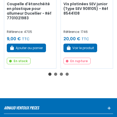
Coupelle d'étanchéité
Vis platinées SEV junior
en plastique pour
(Type SEV 908105) - Réf
allumeur Ducellier - Réf
8544108
7701021983
Référence: 4705
Référence: 1746
9,00 €
20,00 €
TTC
TTC
Ajouter au panier
Voir le produit
En stock
En rupture
ARNAUD VENTOUX PIECES