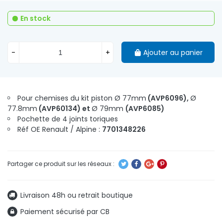
En stock
-
+
Ajouter au panier
Pour chemises du kit piston Ø 77mm
(AVP6096),
Ø
77.8mm
(AVP60134) et
Ø 79mm
(AVP6085)
Pochette de 4 joints toriques
Réf OE Renault / Alpine :
7701348226
Livraison 48h ou retrait boutique
Paiement sécurisé par CB