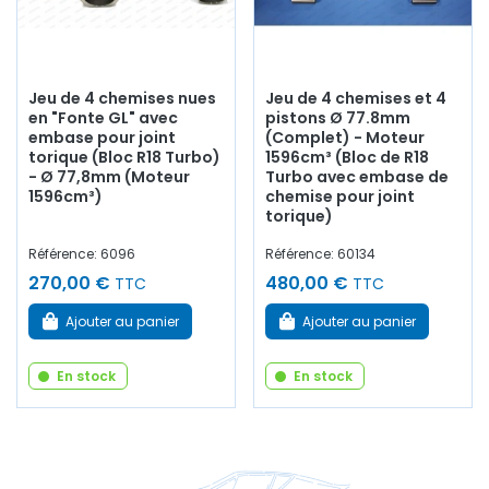
Jeu de 4 chemises nues
Jeu de 4 chemises et 4
en "Fonte GL" avec
pistons Ø 77.8mm
embase pour joint
(Complet) - Moteur
torique (Bloc R18 Turbo)
1596cm³ (Bloc de R18
- Ø 77,8mm (Moteur
Turbo avec embase de
1596cm³)
chemise pour joint
torique)
Référence: 6096
Référence: 60134
270,00 €
480,00 €
TTC
TTC
Ajouter au panier
Ajouter au panier
En stock
En stock