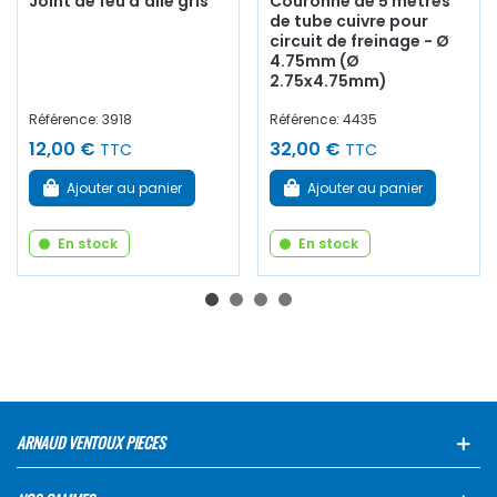
Joint de feu d'aile gris
Couronne de 5 mètres
de tube cuivre pour
circuit de freinage - Ø
4.75mm (Ø
2.75x4.75mm)
Référence: 3918
Référence: 4435
12,00 €
32,00 €
TTC
TTC
Ajouter au panier
Ajouter au panier
En stock
En stock
ARNAUD VENTOUX PIECES