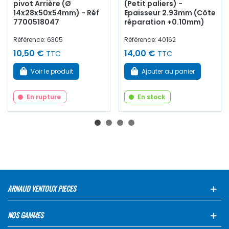
pivot Arrière (Ø
(Petit paliers) -
14x28x50x54mm) - Réf
Epaisseur 2.93mm (Côte
7700518047
réparation +0.10mm)
Référence: 6305
Référence: 40162
10,50 €
14,00 €
TTC
TTC
Voir le produit
Ajouter au panier
En rupture
En stock
ARNAUD VENTOUX PIECES
NOS GAMMES