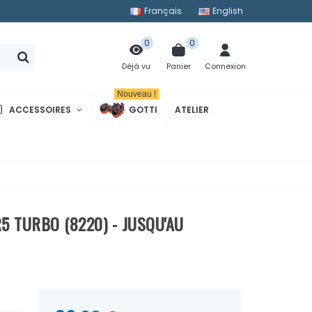
Français
English
0
0
Panier
Connexion
Déjà vu
Nouveau !
ACCESSOIRES
GOTTI
ATELIER
5 TURBO (8220) - JUSQU'AU