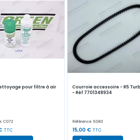
ettoyage pour filtre à air
Courroie accessoire - R5 Tur
- Réf 7701348934
e: C072
Référence: 5080
€
15,00 €
TTC
TTC