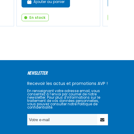
Ajouter au panier
Ajouter
En stock
En stock
NEWSLETTER
Recevoir les actus et promotions AVP !
En renseignant votre adresse email, vous
consentez à l’envoi par courriel de notre
newsletter. Pour plus d’informations sur le
traitement de vos données personnelles,
vous pouvez consulter notre Politique de
confidentialité.