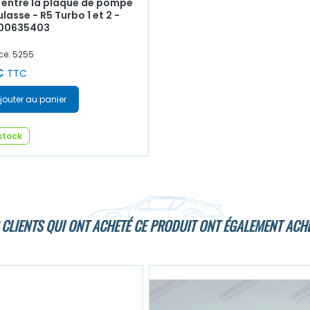
: entre la plaque de pompe
ulasse - R5 Turbo 1 et 2 -
700635403
ce: 5255
€
TTC
jouter au panier
stock
 CLIENTS QUI ONT ACHETÉ CE PRODUIT ONT ÉGALEMENT ACHE