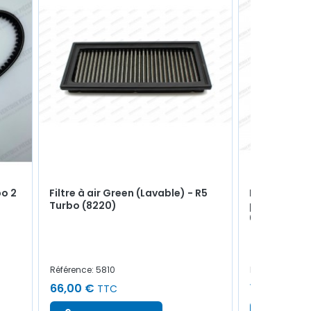
bo 2
Filtre à air Green (Lavable) - R5
Bouchon en
Turbo (8220)
pompe à eau
085769430
Référence: 5810
Référence: 62
66,00 €
1,00 €
TTC
TTC