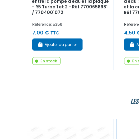
entre la pompe à eau et la plaque
à eau 
- R5 Turbo 1 et 2 - Réf 7700658981
et la c
/ 7704001072
Réf 7
Référence: 5256
Référen
7,00 €
4,50 
TTC
Ajouter au panier
A
En stock
En 
LES