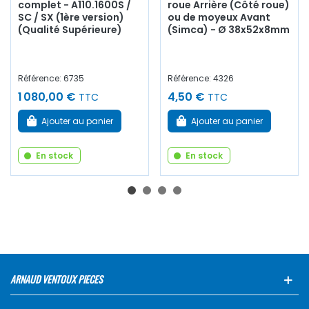
complet - A110.1600S /
roue Arrière (Côté roue)
SC / SX (1ère version)
ou de moyeux Avant
(Qualité Supérieure)
(Simca) - Ø 38x52x8mm
Référence: 6735
Référence: 4326
1 080,00 €
4,50 €
TTC
TTC
Ajouter au panier
Ajouter au panier
En stock
En stock
ARNAUD VENTOUX PIECES