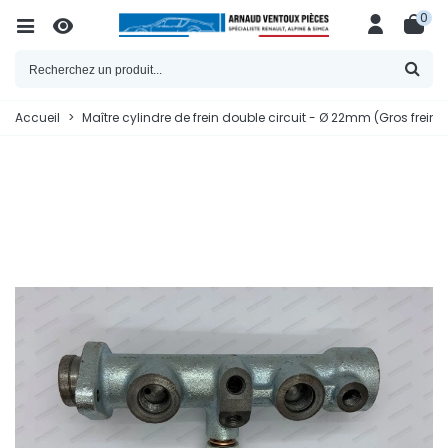
0
Accueil
>
Maître cylindre de frein double circuit - Ø 22mm (Gros frein)