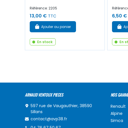
Référence: 2205
Référenc
13,00 €
6,50 €
TTC
Ajouter au panier
Aj
En stock
En s
ARNAUD VENTOUX PIECES
NOS GAMM
597 rue de Vaugauthier, 38590
Renault
Sillans
Alpine
contact@avp38.fr
Simca
04 76 67 50 67