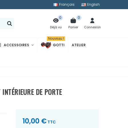
Français
English
0
0
Panier
Connexion
Déjà vu
Nouveau !
ACCESSOIRES
GOTTI
ATELIER
 INTÉRIEURE DE PORTE
10,00 €
TTC