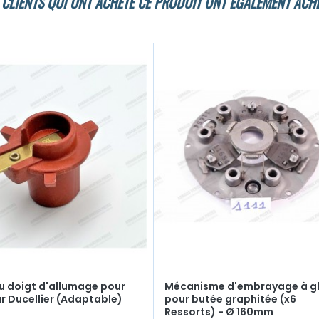
 CLIENTS QUI ONT ACHETÉ CE PRODUIT ONT ÉGALEMENT ACHE
u doigt d'allumage pour
Mécanisme d'embrayage à g
r Ducellier (Adaptable)
pour butée graphitée (x6
Ressorts) - Ø 160mm