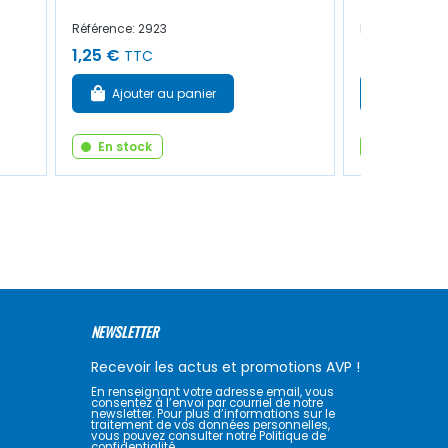
Référence: 2923
Référence: 44
1,25 €
3,50 €
TTC
TTC
Ajouter au panier
Ajouter
En stock
En stock
NEWSLETTER
Recevoir les actus et promotions AVP !
En renseignant votre adresse email, vous
consentez à l’envoi par courriel de notre
newsletter. Pour plus d’informations sur le
traitement de vos données personnelles,
vous pouvez consulter notre Politique de
confidentialité.