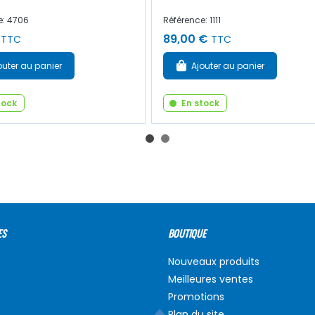
e: 4706
Référence: 1111
89,00 €
TTC
TTC
outer au panier
Ajouter au panier
tock
En stock
ES
BOUTIQUE
Nouveaux produits
Meilleures ventes
Promotions
Plan du site