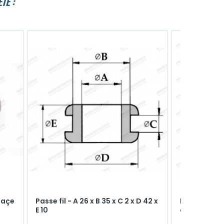
TÉ :
laçe
Passe fil - A 26 x B 35 x C 2 x D 42 x
Insert inox 
E 10
de frein