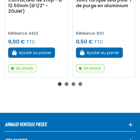
Contacteur de stop - Ø
Joint torique seul pour T
12.50mm (Ø 1/2" -
de purge en aluminium
20UNF)
Référence: 4423
Référence: 8211
9,00 €
0,50 €
TTC
TTC
Ajouter au panier
Ajouter au panier
En stock
En stock
ARNAUD VENTOUX PIECES