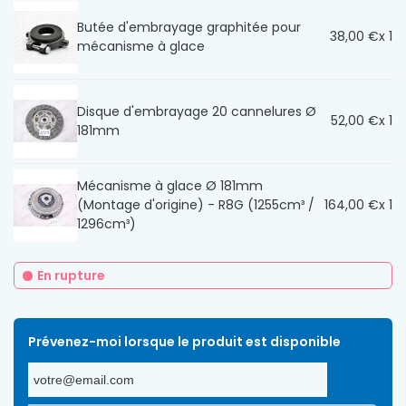
Butée d'embrayage graphitée pour
38,00 €
x 1
mécanisme à glace
Disque d'embrayage 20 cannelures Ø
52,00 €
x 1
181mm
Mécanisme à glace Ø 181mm
(Montage d'origine) - R8G (1255cm³ /
164,00 €
x 1
1296cm³)
En rupture
Prévenez-moi lorsque le produit est disponible