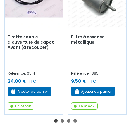
Tirette souple
Filtre à essence
d'ouverture de capot
métallique
Avant (à recouper)
Référence: 6514
Référence: 1885
24,00 €
9,50 €
TTC
TTC
Ajouter au panier
Ajouter au panier
En stock
En stock