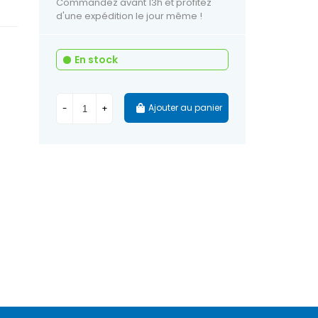
Commandez avant 13h et profitez
d'une expédition le jour même !
En stock
Ajouter au panier
-
+