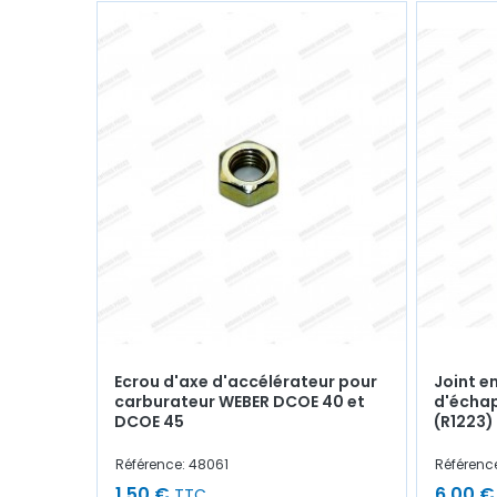
Ecrou d'axe d'accélérateur pour
Joint e
carburateur WEBER DCOE 40 et
d'échap
DCOE 45
(R1223)
Référence: 48061
Référenc
1,50 €
6,00 €
TTC