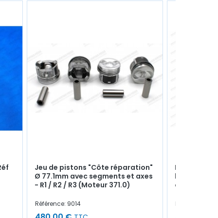
Réf
Jeu de pistons "Côte réparation"
Fourchette 
Ø 77.1mm avec segments et axes
butée à bill
- R1 / R2 / R3 (Moteur 371.0)
ou transfor
Référence: 9014
Référence: 414
480,00 €
58,00 €
TTC
TT