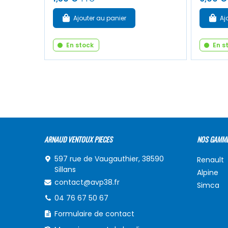
Ajouter au panier
Aj
En stock
En s
ARNAUD VENTOUX PIECES
NOS GAMM
597 rue de Vaugauthier, 38590
Renault
Sillans
Alpine
contact@avp38.fr
Simca
04 76 67 50 67
Formulaire de contact