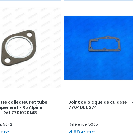
ntre collecteur et tube
Joint de plaque de culasse - 
pement - R5 Alpine
7704000274
 - Réf 7701020148
e: 5042
Référence: 5005
4,00 €
TTC
TTC