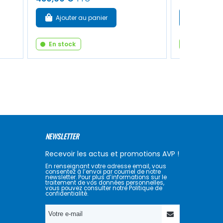
Ajouter au panier
Ajouter
En stock
En stock
NEWSLETTER
Recevoir les actus et promotions AVP !
En renseignant votre adresse email, vous
consentez à l’envoi par courriel de notre
newsletter. Pour plus d’informations sur le
traitement de vos données personnelles,
vous pouvez consulter notre Politique de
confidentialité.