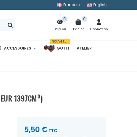
Français
English
0
0
Panier
Connexion
Déjà vu
Nouveau !
ACCESSOIRES
GOTTI
ATELIER
TEUR 1397CM³)
5,50 €
TTC