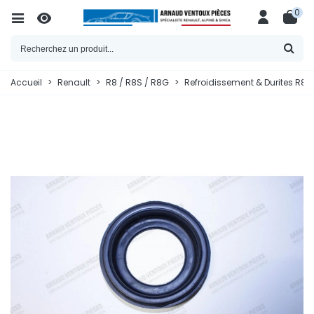
0
Accueil
>
Renault
>
R8 / R8S / R8G
>
Refroidissement & Durites R8 