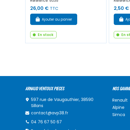
Référence: 5035
Référenc
26,00 €
2,50 €
TTC
Ajouter au panier
Aj
En stock
En s
ARNAUD VENTOUX PIECES
NOS GAMM
597 rue de Vaugauthier, 38590
Renault
Sillans
Alpine
contact@avp38.fr
Simca
04 76 67 50 67