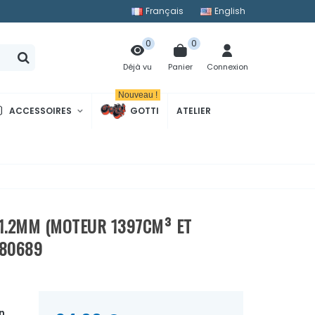
Français
English
0
0
Panier
Connexion
Déjà vu
Nouveau !
ACCESSOIRES
GOTTI
ATELIER
 1.2MM (MOTEUR 1397CM³ ET
680689
n