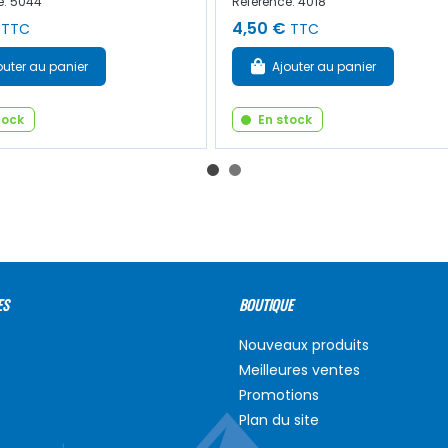
e: 5044
Référence: 4018
4,50 €
TTC
TTC
outer au panier
Ajouter au panier
tock
En stock
ES
BOUTIQUE
Nouveaux produits
Meilleures ventes
Promotions
Plan du site