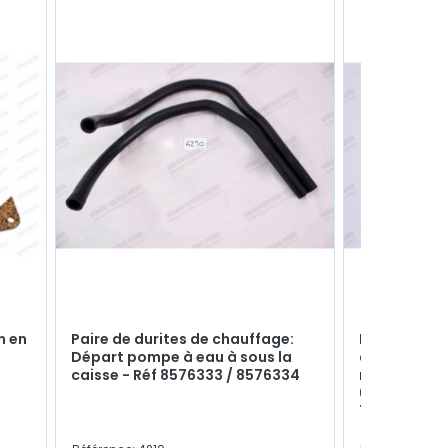
n en
Paire de durites de chauffage:
Bague de ce
Départ pompe à eau à sous la
autolubrifi
caisse - Réf 8576333 / 8576334
moteur (Ø 1
6045759 / 
7700553174