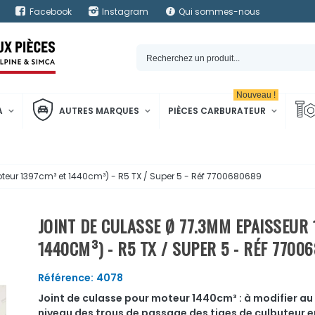
Facebook
Instagram
Qui sommes-nous
Nouveau !
A
AUTRES MARQUES
PIÈCES CARBURATEUR
teur 1397cm³ et 1440cm³) - R5 TX / Super 5 - Réf 7700680689
JOINT DE CULASSE Ø 77.3MM EPAISSEUR
1440CM³) - R5 TX / SUPER 5 - RÉF 7700
Référence:
4078
Joint de culasse pour moteur 1440cm³ : à modifier au
niveau des trous de passage des tiges de culbuteur e