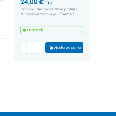
24,00 €
TTC
Commandez avant 13h et profitez
d'une expédition le jour même !
En stock
Ajouter au panier
-
+