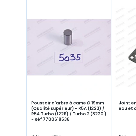
Poussoir d'arbre à came Ø 19mm
Joint e
(Qualité supérieur) - R5A (1223) /
eau et 
R5A Turbo (122B) / Turbo 2 (8220 )
- Réf 7700618536