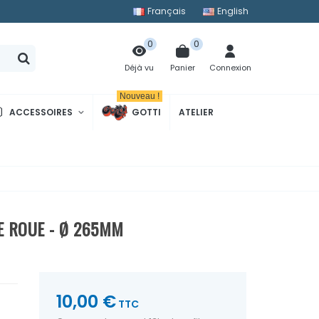
Français
English
0
0
Panier
Connexion
Déjà vu
Nouveau !
ACCESSOIRES
GOTTI
ATELIER
E ROUE - Ø 265MM
10,00 €
TTC