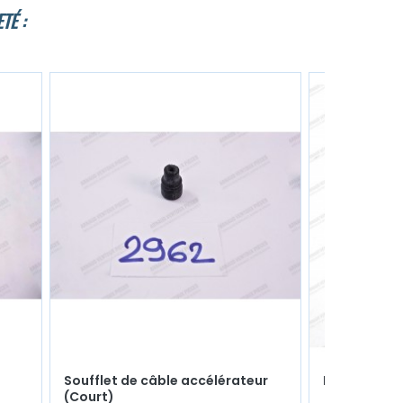
TÉ :
t
Soufflet de câble accélérateur
Entretoise d
(Court)