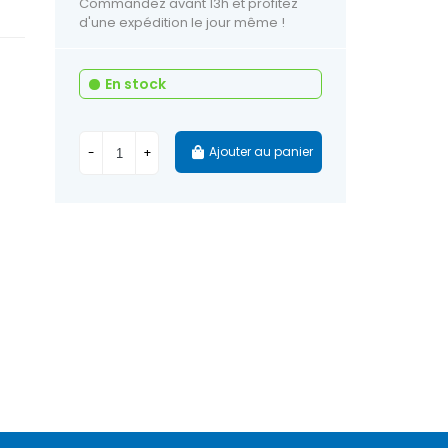
Commandez avant 13h et profitez
d'une expédition le jour même !
En stock
Ajouter au panier
-
+