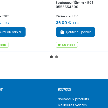
Epaisseur 10mm - Réf
0555554300
: 1707
Référence: 4310
€
36,00 €
TTC
TTC
outer au panier
Ajouter au panier
tock
En stock
ES
BOUTIQUE
Nouveaux produits
Meilleures ventes