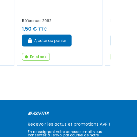
Référence: 2962
Référence: 49
1,50 €
3,00 €
TTC
TTC
Ajouter au panier
Ajouter
En stock
En stock
NEWSLETTER
Recevoir les actus et promotions AVP !
En renseignant votre adresse email, vous
consentez à l’envoi par courriel de notre