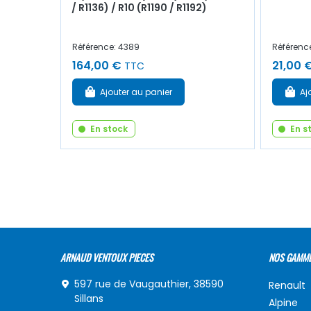
/ R1136) / R10 (R1190 / R1192)
Référence: 4389
Référence
164,00 €
21,00 
TTC
Ajouter au panier
Aj
En stock
En s
ARNAUD VENTOUX PIECES
NOS GAMM
597 rue de Vaugauthier, 38590
Renault
Sillans
Alpine