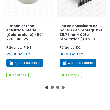
Plafonnier rond
Jeu de coussinets de
éclairage intérieur
paliers de vilebrequin Ø
(Coloris blanc) - Réf
39.75mm - Côte
7701348525
réparation ( +0.25 )
Référence: 1712-B
Référence: 1024
25,00 €
36,00 €
TTC
TTC
Ajouter au panier
Ajouter au panier
En stock
En stock