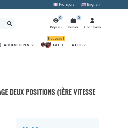
Français
English
0
0
Panier
Connexion
Déjà vu
Nouveau !
ACCESSOIRES
GOTTI
ATELIER
GE DEUX POSITIONS (1ÈRE VITESSE