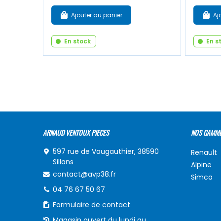
Ajouter au panier
Aj
En stock
En s
ARNAUD VENTOUX PIECES
NOS GAMM
597 rue de Vaugauthier, 38590
Renault
Sillans
Alpine
contact@avp38.fr
Simca
04 76 67 50 67
Formulaire de contact
Magasin ouvert du lundi au