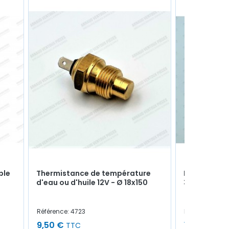
ble
Thermistance de température
Piston d'étri
d'eau ou d'huile 12V - Ø 18x150
36mm
Référence: 4723
Référence: 541
9,50 €
17,00 €
TTC
TT