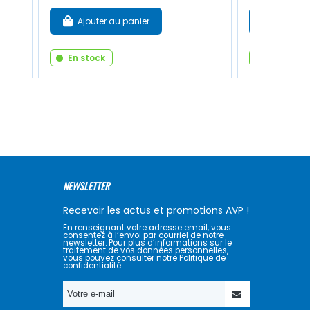
Ajouter au panier
Ajouter
En stock
En stock
NEWSLETTER
Recevoir les actus et promotions AVP !
En renseignant votre adresse email, vous
consentez à l’envoi par courriel de notre
newsletter. Pour plus d’informations sur le
traitement de vos données personnelles,
vous pouvez consulter notre Politique de
confidentialité.