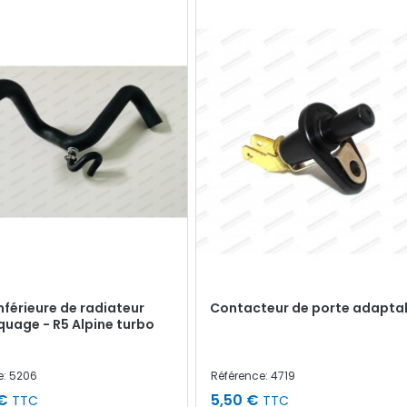
Inférieure de radiateur
Contacteur de porte adapta
quage - R5 Alpine turbo
e: 5206
Référence: 4719
€
5,50 €
TTC
TTC