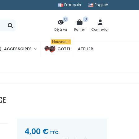
Français
English
0
0
Panier
Connexion
Déjà vu
Nouveau !
ACCESSOIRES
GOTTI
ATELIER
CE
4,00 €
TTC