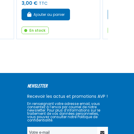
3,00 €
6,00 €
TTC
TTC
Ajouter au panier
Ajouter
En stock
En stock
NEWSLETTER
Recevoir les actus et promotions AVP !
En renseignant votre adresse email, vous
consentez à l’envoi par courriel de notre
newsletter. Pour plus d’informations sur le
traitement de vos données personnelles,
vous pouvez consulter notre Politique de
confidentialité.