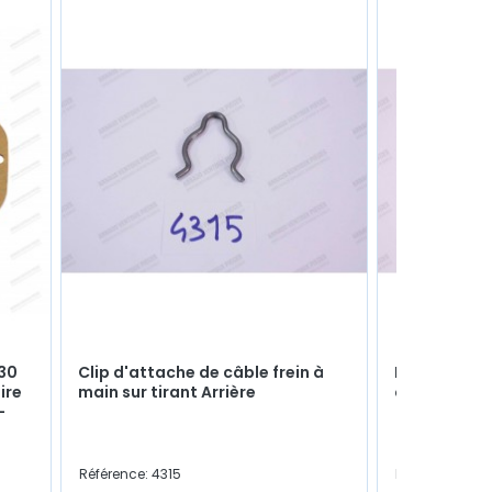
330
Clip d'attache de câble frein à
Nécessaire 
ire
main sur tirant Arrière
cylindre de
-
Référence: 4315
Référence: 142