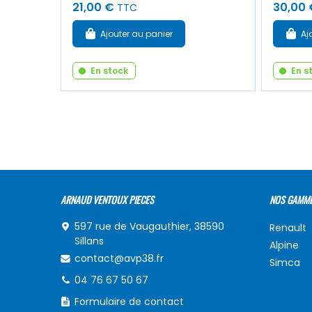
21,00 €
30,00 
TTC
Ajouter au panier
Aj
En stock
En s
ARNAUD VENTOUX PIECES
NOS GAMM
597 rue de Vaugauthier, 38590
Renault
Sillans
Alpine
contact@avp38.fr
Simca
04 76 67 50 67
Formulaire de contact