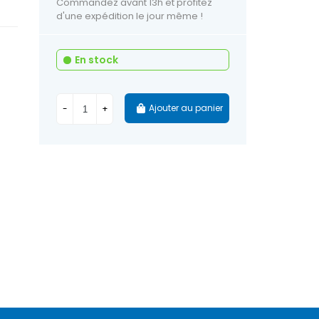
Commandez avant 13h et profitez
d'une expédition le jour même !
En stock
Ajouter au panier
-
+