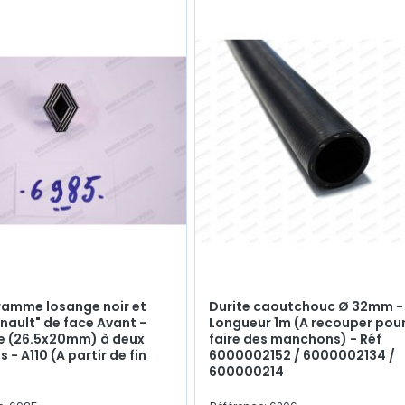
amme losange noir et
Durite caoutchouc Ø 32mm -
enault" de face Avant -
Longueur 1m (A recouper pou
e (26.5x20mm) à deux
faire des manchons) - Réf
s - A110 (A partir de fin
6000002152 / 6000002134 /
600000214