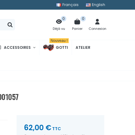
Français
English
0
0
Panier
Connexion
Déjà vu
Nouveau !
ACCESSOIRES
GOTTI
ATELIER
001057
62,00 €
TTC