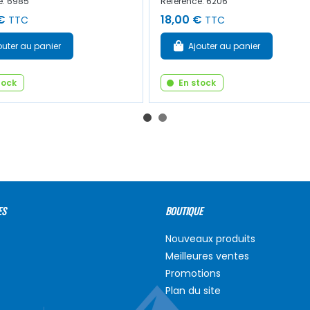
e: 6985
Référence: 6206
€
18,00 €
TTC
TTC
outer au panier
Ajouter au panier
tock
En stock
ES
BOUTIQUE
Nouveaux produits
Meilleures ventes
Promotions
Plan du site