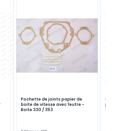
Pochette de joints papier de
Cuvette d'a
r
boite de vitesse avec feutre -
pour fusée 
Boite 330 / 353
31.5x60x9m