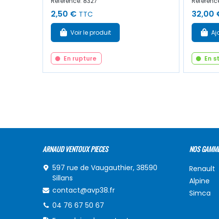
Référence: 8327
Référenc
2,50 €
32,00 
TTC
Voir le produit
Aj
En rupture
En s
ARNAUD VENTOUX PIECES
NOS GAMM
597 rue de Vaugauthier, 38590
Renault
Sillans
Alpine
contact@avp38.fr
Simca
04 76 67 50 67