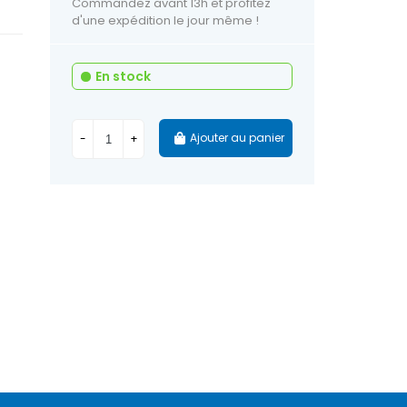
Commandez avant 13h et profitez
d'une expédition le jour même !
En stock
Ajouter au panier
-
+