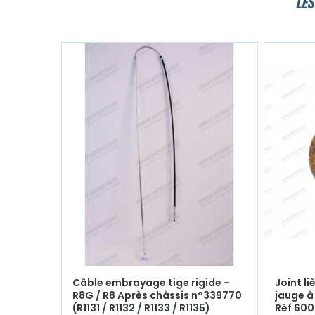
LES
Câble embrayage tige rigide -
Joint l
R8G / R8 Après châssis n°339770
jauge à
(R1131 / R1132 / R1133 / R1135)
Réf 60