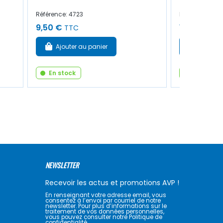
Référence: 4723
Référence: 43
9,50 €
18,50 €
TTC
TT
Ajouter au panier
Ajouter
En stock
En stock
NEWSLETTER
Recevoir les actus et promotions AVP !
En renseignant votre adresse email, vous
consentez à l’envoi par courriel de notre
newsletter. Pour plus d’informations sur le
traitement de vos données personnelles,
vous pouvez consulter notre Politique de
confidentialité.