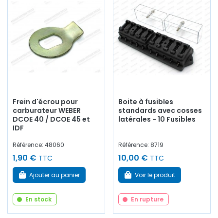
Frein d'écrou pour
Boite à fusibles
carburateur WEBER
standards avec cosses
DCOE 40 / DCOE 45 et
latérales - 10 Fusibles
IDF
Référence: 48060
Référence: 8719
1,90 €
10,00 €
TTC
TTC
Ajouter au panier
Voir le produit
En stock
En rupture