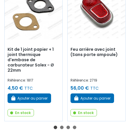
Kit de 1 joint papier + 1
Feu arrière avec joint
joint thermique
(Sans porte ampoule)
d'embase de
carburateur Solex - Ø
22mm
Référence: 1817
Référence: 2719
4,50 €
56,00 €
TTC
TTC
Ajouter au panier
Ajouter au panier
En stock
En stock