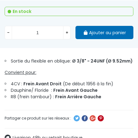
En stock
-
+
Ajouter au panier
Sortie du flexible en oblique:
Ø 3/8" - 24UNF
(Ø 9.52mm)
Convient pour:
4CV :
Frein Avant Droit
(De début 1956 à la fin)
Dauphine/ Floride :
Frein Avant Gauche
R8 (frein tambour) :
Frein Arrière Gauche
Livraison 48h ou retrait boutique