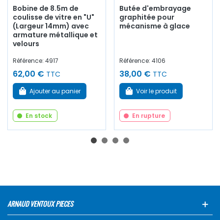
Bobine de 8.5m de
Butée d'embrayage
coulisse de vitre en "U"
graphitée pour
(Largeur 14mm) avec
mécanisme à glace
armature métallique et
velours
Référence: 4917
Référence: 4106
62,00 €
38,00 €
TTC
TTC
Ajouter au panier
Voir le produit
En stock
En rupture
ARNAUD VENTOUX PIECES