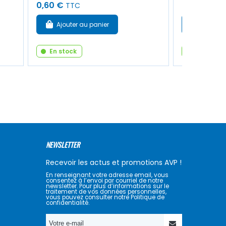
0,60 €
220,00 €
TTC
Ajouter au panier
Ajouter
En stock
En stock
NEWSLETTER
Recevoir les actus et promotions AVP !
En renseignant votre adresse email, vous
consentez à l’envoi par courriel de notre
newsletter. Pour plus d’informations sur le
traitement de vos données personnelles,
vous pouvez consulter notre Politique de
confidentialité.