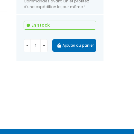
Commandez avant 13h et profitez
d'une expédition le jour même !
En stock
Ajouter au panier
-
+