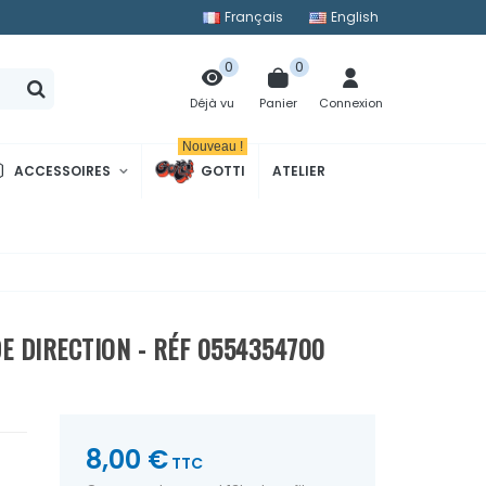
Français
English
0
0
Panier
Connexion
Déjà vu
Nouveau !
ACCESSOIRES
GOTTI
ATELIER
 DIRECTION - RÉF 0554354700
8,00 €
TTC