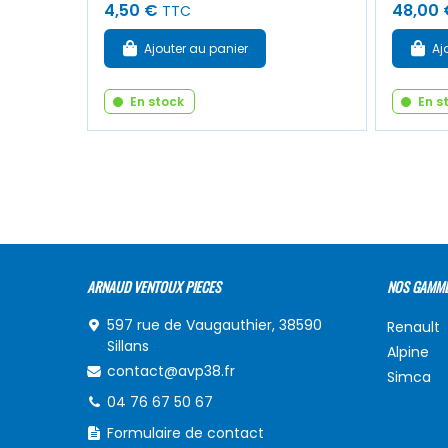
4,50 €
48,00 
TTC
Ajouter au panier
Aj
En stock
En s
ARNAUD VENTOUX PIECES
NOS GAMM
597 rue de Vaugauthier, 38590
Renault
Sillans
Alpine
contact@avp38.fr
Simca
04 76 67 50 67
Formulaire de contact