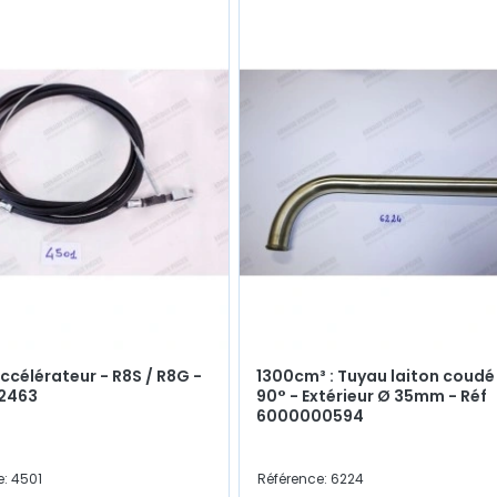
ccélérateur - R8S / R8G -
1300cm³ : Tuyau laiton coudé
52463
90° - Extérieur Ø 35mm - Réf
6000000594
e: 4501
Référence: 6224