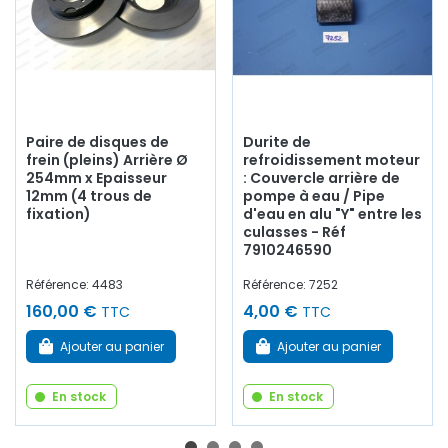
Paire de disques de
Durite de
frein (pleins) Arrière Ø
refroidissement moteur
254mm x Epaisseur
: Couvercle arrière de
12mm (4 trous de
pompe à eau / Pipe
fixation)
d'eau en alu "Y" entre les
culasses - Réf
7910246590
Référence: 4483
Référence: 7252
160,00 €
4,00 €
TTC
TTC
Ajouter au panier
Ajouter au panier
En stock
En stock