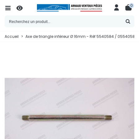
0
Accueil
>
Axe de triangle inférieur Ø 16mm - Réf 5540584 / 05540584