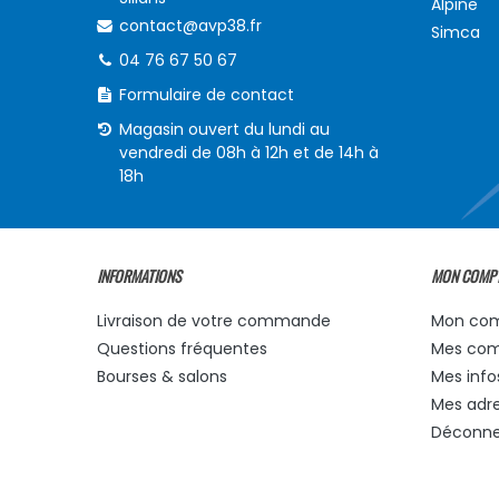
Alpine
contact@avp38.fr
Simca
04 76 67 50 67
Formulaire de contact
Magasin ouvert du lundi au
vendredi de 08h à 12h et de 14h à
18h
INFORMATIONS
MON COMP
Livraison de votre commande
Mon co
Questions fréquentes
Mes co
Bourses & salons
Mes info
Mes adr
Déconne