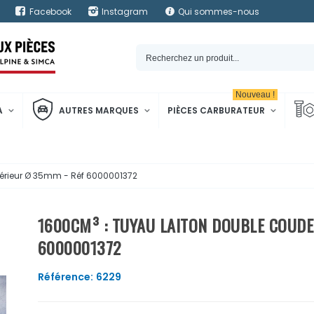
Facebook
Instagram
Qui sommes-nous
Nouveau !
A
AUTRES MARQUES
PIÈCES CARBURATEUR
térieur Ø 35mm - Réf 6000001372
1600CM³ : TUYAU LAITON DOUBLE COUDE 
6000001372
Référence:
6229