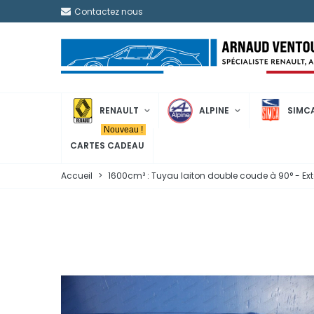
Contactez nous
RENAULT
ALPINE
SIMC
Nouveau !
CARTES CADEAU
Accueil
>
1600cm³ : Tuyau laiton double coude à 90° - Ex