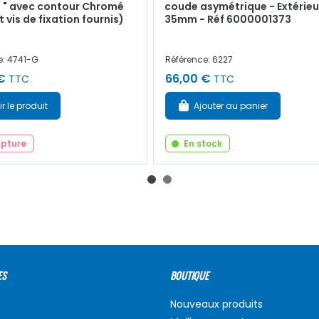
 " avec contour Chromé
coude asymétrique - Extérieu
t vis de fixation fournis)
35mm - Réf 6000001373
e: 4741-G
Référence: 6227
€
66,00 €
TTC
TTC
ir le produit
Ajouter au panier
upture
En stock
ES
BOUTIQUE
Nouveaux produits