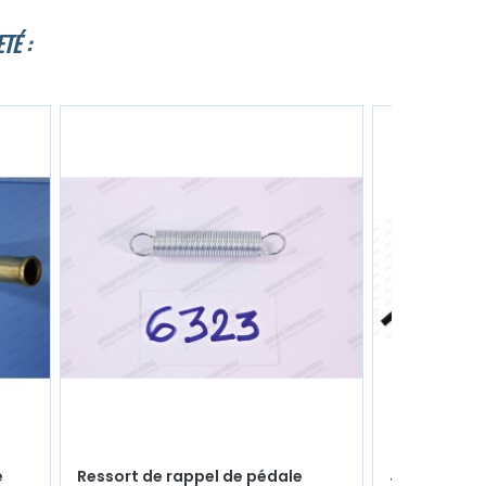
TÉ :
e
Ressort de rappel de pédale
Joint haut 