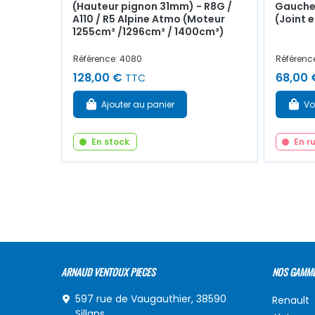
(Hauteur pignon 31mm) - R8G /
Gauche
A110 / R5 Alpine Atmo (Moteur
(Joint e
1255cm³ /1296cm³ / 1400cm³)
Référence: 4080
Référenc
128,00 €
68,00 
TTC
Ajouter au panier
Vo
En stock
En r
ARNAUD VENTOUX PIECES
NOS GAMM
597 rue de Vaugauthier, 38590
Renault
Sillans