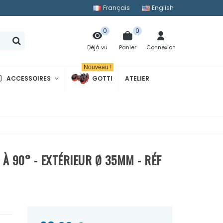
Français
English
0
0
Panier
Connexion
Déjà vu
Nouveau !
ACCESSOIRES
GOTTI
ATELIER
À 90° - EXTÉRIEUR Ø 35MM - RÉF