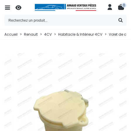
0
Accueil
>
Renault
>
4CV
>
Habitacle & Intérieur 4CV
>
Volet de cha