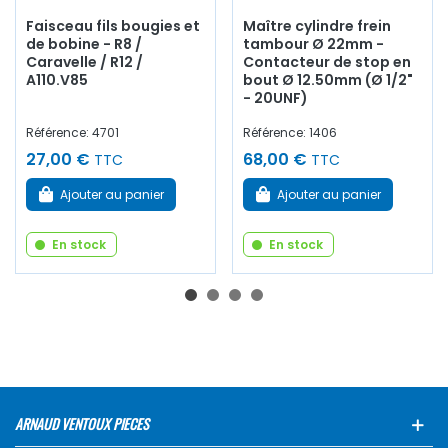
Faisceau fils bougies et
Maître cylindre frein
de bobine - R8 /
tambour Ø 22mm -
Caravelle / R12 /
Contacteur de stop en
A110.V85
bout Ø 12.50mm (Ø 1/2"
- 20UNF)
Référence: 4701
Référence: 1406
27,00 €
68,00 €
TTC
TTC
Ajouter au panier
Ajouter au panier
En stock
En stock
ARNAUD VENTOUX PIECES