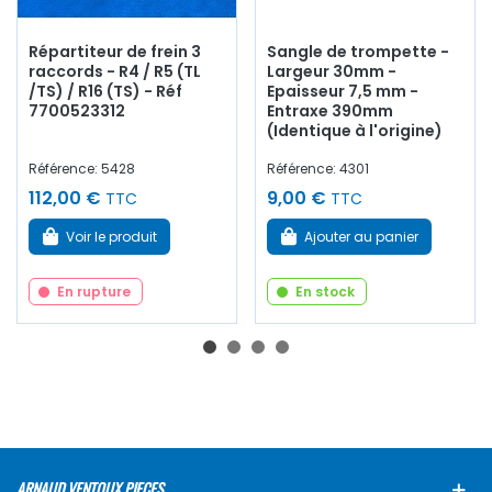
Répartiteur de frein 3
Sangle de trompette -
raccords - R4 / R5 (TL
Largeur 30mm -
/TS) / R16 (TS) - Réf
Epaisseur 7,5 mm -
7700523312
Entraxe 390mm
(Identique à l'origine)
Référence: 5428
Référence: 4301
112,00 €
9,00 €
TTC
TTC
Voir le produit
Ajouter au panier
En rupture
En stock
ARNAUD VENTOUX PIECES