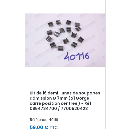
Kit de 16 demi-lunes de soupapes
admission Ø 7mm ( x1 Gorge
carré position centrée ) - Réf
0854734700 / 7700520423
Référence: 40116
59,00 €
TTC