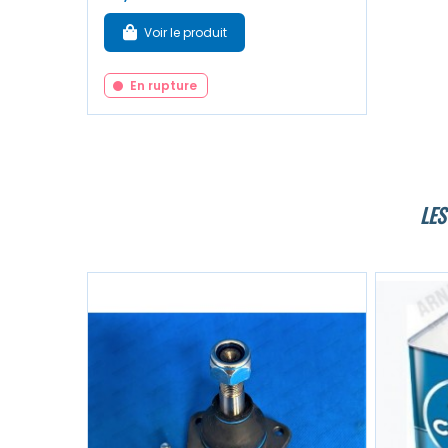
Voir le produit
En rupture
LES