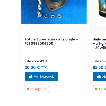
Rotule Supérieure de triangle -
Huile m
Réf 0996006600
Multigr
- 20W50
Référence: 4334
Référenc
20,00 €
62,50 
TTC
Voir le produit
Aj
En rupture
En s