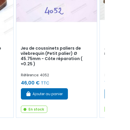
e
Jeu de coussinets paliers de
Joint liège 
vilebrequin (Petit palier) Ø
moteur (Peti
45.75mm - Côte réparation (
+0.25 )
Référence: 4052
Référence: 401
46,00 €
10,00 €
TTC
TT
Ajouter au panier
Ajouter
En stock
En stock