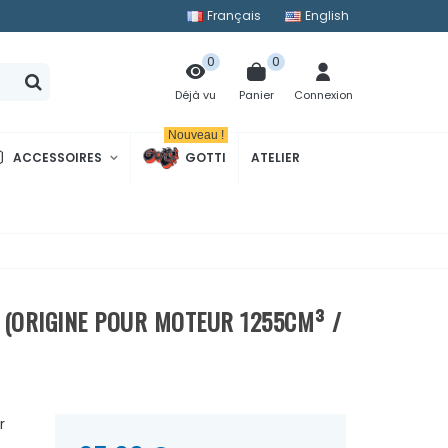
Français
English
0
0
Panier
Connexion
Déjà vu
Nouveau !
ACCESSOIRES
GOTTI
ATELIER
 (ORIGINE POUR MOTEUR 1255CM³ /
r