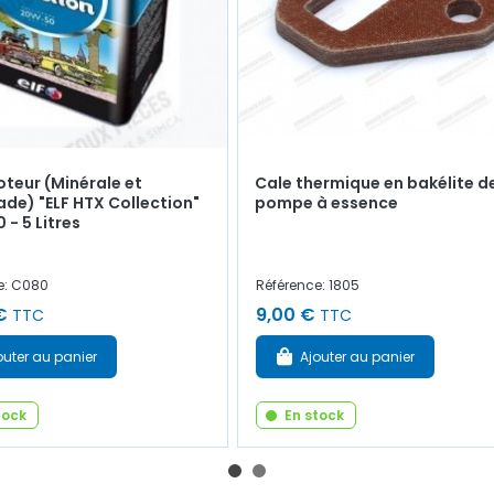
oteur (Minérale et
Cale thermique en bakélite d
ade) "ELF HTX Collection"
pompe à essence
 - 5 Litres
e: C080
Référence: 1805
€
9,00 €
TTC
TTC
outer au panier
Ajouter au panier
tock
En stock