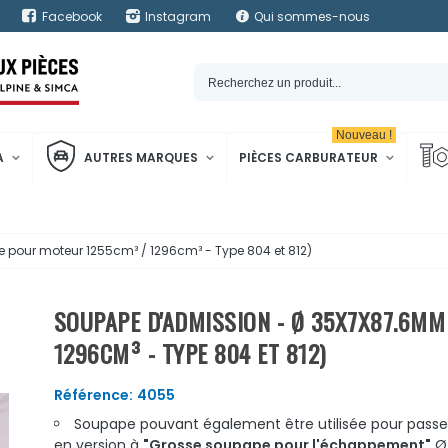
Facebook
Instagram
Qui sommes-nous
Nouveau !
A
AUTRES MARQUES
PIÈCES CARBURATEUR
pour moteur 1255cm³ / 1296cm³ - Type 804 et 812)
SOUPAPE D'ADMISSION - Ø 35X7X87.6MM
1296CM³ - TYPE 804 ET 812)
Référence:
4055
Soupape pouvant également être utilisée pour passe
en version à
"Grosse soupape pour l'échappement"
Ø