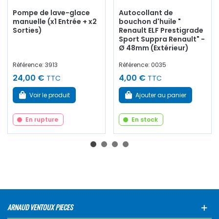
Pompe de lave-glace
Autocollant de
manuelle (x1 Entrée + x2
bouchon d'huile "
Sorties)
Renault ELF Prestigrade
Sport Suppra Renault" -
Ø 48mm (Extérieur)
Référence: 3913
Référence: 0035
24,00 €
4,00 €
TTC
TTC
Voir le produit
Ajouter au panier
En rupture
En stock
ARNAUD VENTOUX PIECES