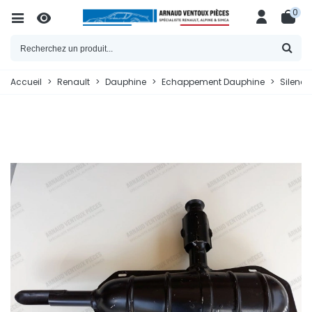
0
Accueil
>
Renault
>
Dauphine
>
Echappement Dauphine
>
Silenci