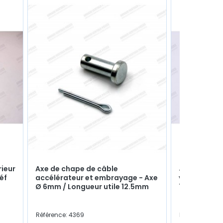
rieur
Axe de chape de câble
Joint cuivr
éf
accélérateur et embrayage - Axe
vidange - Ø
Ø 6mm / Longueur utile 12.5mm
790306200
Référence: 4369
Référence: 40