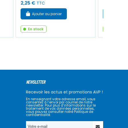
2,25 €
0,60 €
TTC
TTC
Ajouter au panier
Ajouter
En stock
En stock
NEWSLETTER
Recevoir les actus et promotions AVP !
En renseignant votre adresse email, vous
consentez à l’envoi par courriel de notre
newsletter. Pour plus d’informations sur le
traitement de vos données personnelles,
vous pouvez consulter notre Politique de
confidentialité.