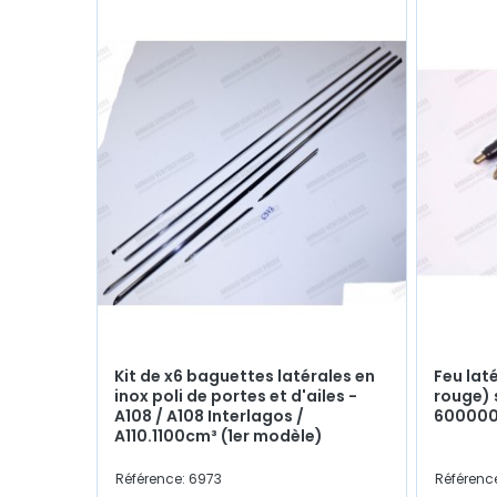
Kit de x6 baguettes latérales en
Feu laté
inox poli de portes et d'ailes -
rouge) 
A108 / A108 Interlagos /
600000
A110.1100cm³ (1er modèle)
Référence: 6973
Référenc