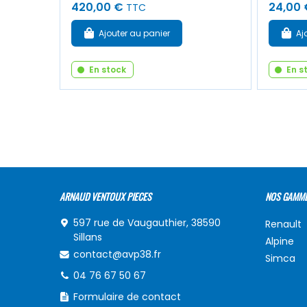
420,00 €
24,00 
TTC
Ajouter au panier
Aj
En stock
En s
ARNAUD VENTOUX PIECES
NOS GAMM
597 rue de Vaugauthier, 38590
Renault
Sillans
Alpine
contact@avp38.fr
Simca
04 76 67 50 67
Formulaire de contact