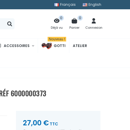
Français
English
0
0
Panier
Connexion
Déjà vu
Nouveau !
ACCESSOIRES
GOTTI
ATELIER
- RÉF 6000000373
27,00 €
TTC