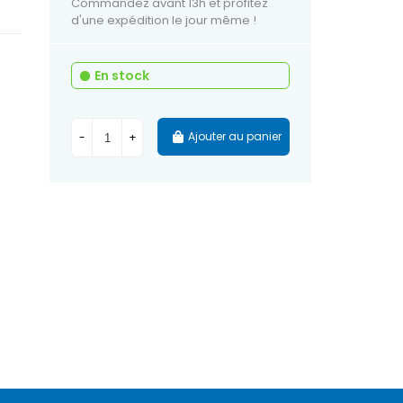
Commandez avant 13h et profitez
d'une expédition le jour même !
En stock
Ajouter au panier
-
+