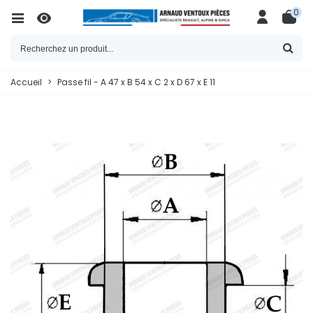
0
Accueil
>
Passe fil - A 47 x B 54 x C 2 x D 67 x E 11