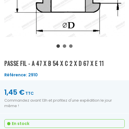
PASSE FIL - A 47 X B 54 X C 2 X D 67 X E 11
Référence:
2910
1,45 €
TTC
Commandez avant 13h et profitez d'une expédition le jour
même !
En stock