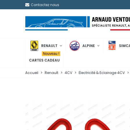
Contactez nous
RENAULT
ALPINE
SIMC
Nouveau !
CARTES CADEAU
Accueil
>
Renault
>
4CV
>
Electricité & Eclairage 4CV
>