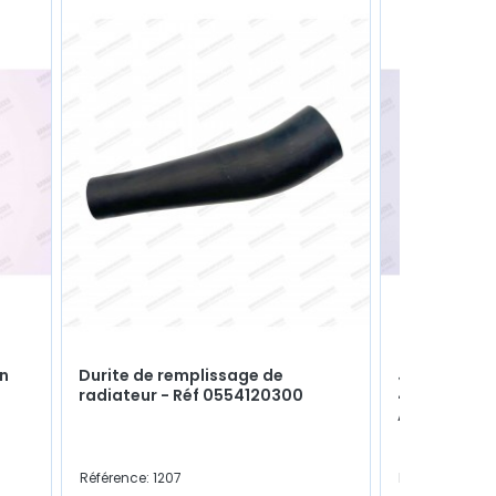
n
Durite de remplissage de
Jeu de char
radiateur - Réf 0554120300
4CV (Capot 
A110 (Capot 
Référence: 1207
Référence: 191