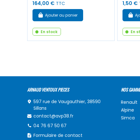
164,00 €
1,50 €
TTC
Ajouter au panier
Aj
En stock
En s
ARNAUD VENTOUX PIECES
NOS GAMM
597 rue de Vaugauthier, 38590
Renault
Sillans
Alpine
contact@avp38.fr
Simca
04 76 67 50 67
Formulaire de contact