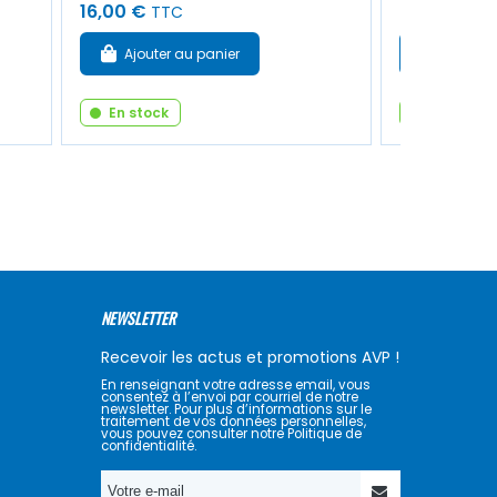
16,00 €
62,00 €
TTC
TT
Ajouter au panier
Ajouter
En stock
En stock
NEWSLETTER
Recevoir les actus et promotions AVP !
En renseignant votre adresse email, vous
consentez à l’envoi par courriel de notre
newsletter. Pour plus d’informations sur le
traitement de vos données personnelles,
vous pouvez consulter notre Politique de
confidentialité.