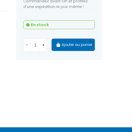
Commandez avant 13h et profitez
d'une expédition le jour même !
En stock
Ajouter au panier
-
+