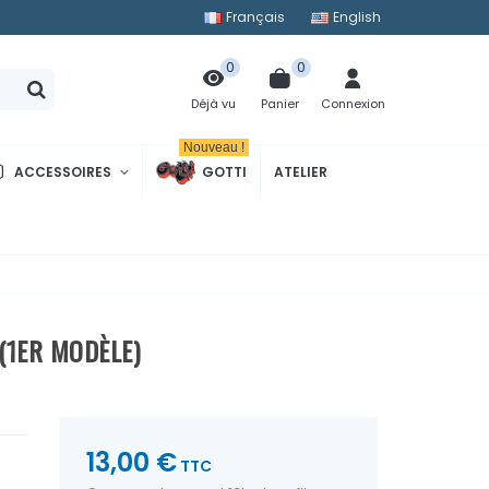
Français
English
0
0
Panier
Connexion
Déjà vu
Nouveau !
ACCESSOIRES
GOTTI
ATELIER
 (1ER MODÈLE)
13,00 €
TTC