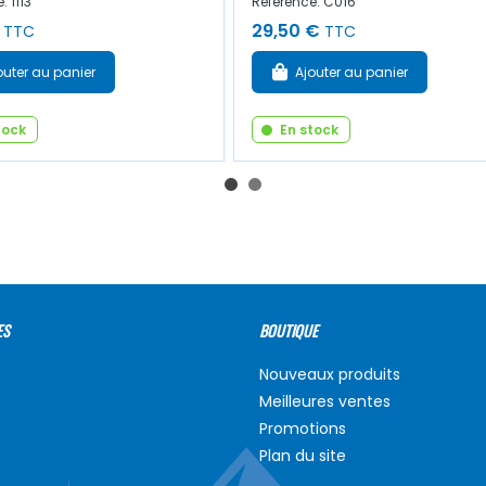
: 1113
Référence: C016
29,50 €
TTC
TTC
outer au panier
Ajouter au panier
tock
En stock
ES
BOUTIQUE
Nouveaux produits
Meilleures ventes
Promotions
Plan du site