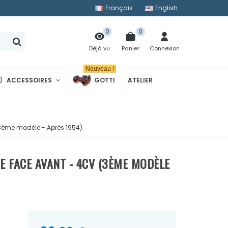
Français
English
0
0
Panier
Connexion
Déjà vu
Nouveau !
ACCESSOIRES
GOTTI
ATELIER
3ème modèle - Après 1954)
 FACE AVANT - 4CV (3ÈME MODÈLE