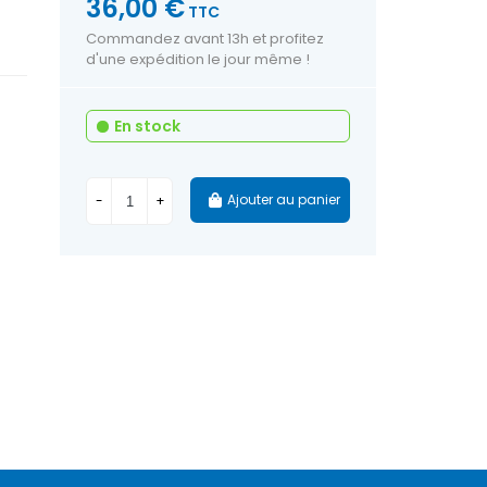
36,00 €
TTC
Commandez avant 13h et profitez
d'une expédition le jour même !
En stock
Ajouter au panier
-
+