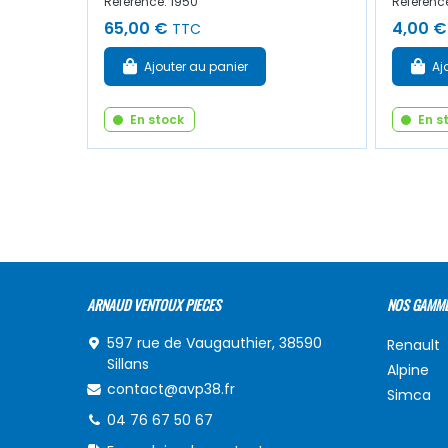
Référence: 1950
Référence
65,00 €
4,00 €
TTC
Ajouter au panier
Aj
En stock
En s
ARNAUD VENTOUX PIECES
NOS GAMM
597 rue de Vaugauthier, 38590
Renault
Sillans
Alpine
contact@avp38.fr
Simca
04 76 67 50 67