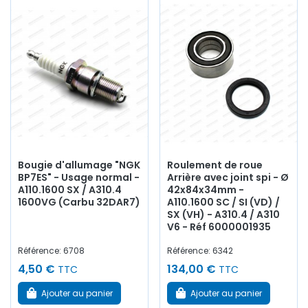
Bougie d'allumage "NGK
Roulement de roue
BP7ES" - Usage normal -
Arrière avec joint spi - Ø
A110.1600 SX / A310.4
42x84x34mm -
1600VG (Carbu 32DAR7)
A110.1600 SC / SI (VD) /
SX (VH) - A310.4 / A310
V6 - Réf 6000001935
Référence: 6708
Référence: 6342
4,50 €
134,00 €
TTC
TTC
Ajouter au panier
Ajouter au panier