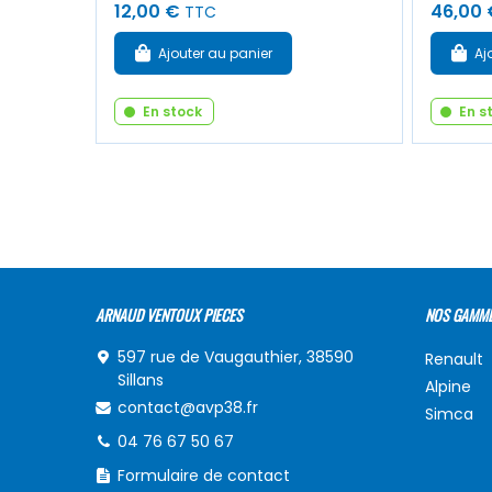
12,00 €
46,00 
TTC
Ajouter au panier
Aj
En stock
En s
ARNAUD VENTOUX PIECES
NOS GAMM
597 rue de Vaugauthier, 38590
Renault
Sillans
Alpine
contact@avp38.fr
Simca
04 76 67 50 67
Formulaire de contact