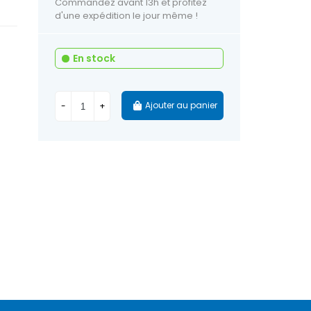
Commandez avant 13h et profitez
d'une expédition le jour même !
En stock
Ajouter au panier
-
+