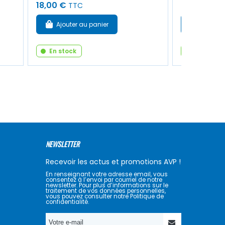
18,00 €
3,00 €
TTC
TTC
Ajouter au panier
Ajouter
En stock
En stock
NEWSLETTER
Recevoir les actus et promotions AVP !
En renseignant votre adresse email, vous
consentez à l’envoi par courriel de notre
newsletter. Pour plus d’informations sur le
traitement de vos données personnelles,
vous pouvez consulter notre Politique de
confidentialité.