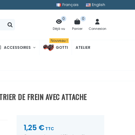
Français
English
0
0
Panier
Connexion
Déjà vu
Nouveau !
ACCESSOIRES
GOTTI
ATELIER
RIER DE FREIN AVEC ATTACHE
1,25 €
TTC