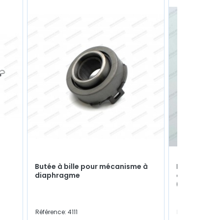
e
Butée à bille pour mécanisme à
Paire de ron
diaphragme
contacteur
(Ø 1/2"-20U
Référence: 4111
Référence: 141